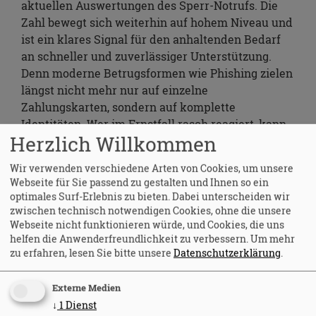
aktuellen Auswertungen des Sperr-Notrufs. Die
Zahl bewegt sich weiterhin auf hohem Niveau und
ist ein klares Signal für den anhaltenden Bedarf
an schneller und zuverlässiger Unterstützung.
Denn moderne Betrugsformen wie Phishing zielen
längst nicht mehr nur auf einzelne
Zahlungskarten, sondern auf komplette
Identitäten. Wer im Ernstfall rasch reagiert, kann
Herzlich Willkommen
finanzielle Schäden begrenzen und persönliche
Daten schützen.
Wir verwenden verschiedene Arten von Cookies, um unsere
Ergänzend zum telefonischen Service steht die
Webseite für Sie passend zu gestalten und Ihnen so ein
optimales Surf-Erlebnis zu bieten. Dabei unterscheiden wir
kostenfreie SperrApp zur Verfügung. Dort können
zwischen technisch notwendigen Cookies, ohne die unsere
sensible Daten verschlüsselt hinterlegt werden,
Webseite nicht funktionieren würde, und Cookies, die uns
um sie im Notfall sofort griffbereit zu haben. Je
helfen die Anwenderfreundlichkeit zu verbessern.
Um mehr
nach teilnehmendem Kreditinstitut lassen sich
zu erfahren, lesen Sie bitte unsere
Datenschutzerklärung
.
viele girocards direkt über die App sperren.
Externe Medien
Quelle: Repräsentative Online-Umfrage von telquest im Auftrag der
↓
1
Dienst
EURO Kartensysteme, Februar 2026, 1.035 Befragte.