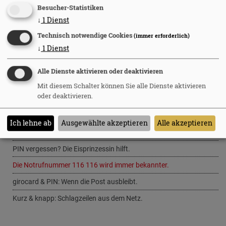
Besucher-Statistiken
↓
1
Dienst
Newsletter abonnieren
Technisch notwendige Cookies
(immer erforderlich)
↓
1
Dienst
Diesen Artikel weiterempfehlen
Alle Dienste aktivieren oder deaktivieren
Mit diesem Schalter können Sie alle Dienste aktivieren
oder deaktivieren.
März 2026
Save the Date: Konferenz kartensicherheit.de.
Ich lehne ab
Ausgewählte akzeptieren
Alle akzeptieren
Premium:
Update EKS-Net.
PIN vergessen? Die Eisprinzessin hilft.
Die Notrufnummer 116 116 wird immer bekannter.
girocard & PIN: Wenn die Post ausbleibt.
Kurz & knapp: Schlagzeilen aus dem Netz.