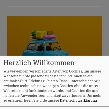
Herzlich Willkommen
Wir verwenden verschiedene Arten von Cookies, um unsere
Webseite für Sie passend zu gestalten und Ihnen so ein
optimales Surf-Erlebnis zu bieten. Dabei unterscheiden wir
Wo ist denn die kleine
zwischen technisch notwendigen Cookies, ohne die unsere
Ledertasche?
Webseite nicht funktionieren würde, und Cookies, die uns
helfen die Anwenderfreundlichkeit zu verbessern.
Um mehr
zu erfahren, lesen Sie bitte unsere
Datenschutzerklärung
.
Zehn Tipps gegen Diebstahl und ein Geständnis. Endlich
Urlaub. Am Zielort angekommen, geht es erst einmal zur