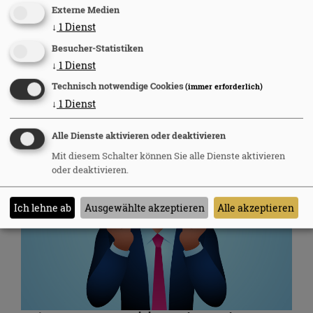
Autovermietung, das reservierte Fahrzeug abholen. Was
Externe Medien
man da alles braucht: Voucher, Ausweis, Führerschein,
↓
1
Dienst
Kreditkarte. Und hinter einem eine ungeduldig wartende
Menschenschlange. Hektik kommt auf.
Besucher-Statistiken
↓
1
Dienst
Weiterlesen
Technisch notwendige Cookies
(immer erforderlich)
↓
1
Dienst
Alle Dienste aktivieren oder deaktivieren
Mit diesem Schalter können Sie alle Dienste aktivieren
oder deaktivieren.
Ich lehne ab
Ausgewählte akzeptieren
Alle akzeptieren