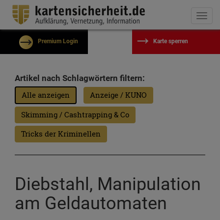
Togg
navi
Premium Login
Karte sperren
Benutzername
Artikel nach Schlagwörtern filtern:
Alle anzeigen
Anzeige / KUNO
Passwort
Skimming / Cashtrapping & Co
Eingeloggt bleiben?
Tricks der Kriminellen
Passwort vergessen?
Kostenlos registrieren
Diebstahl, Manipulation
Einloggen
am Geldautomaten