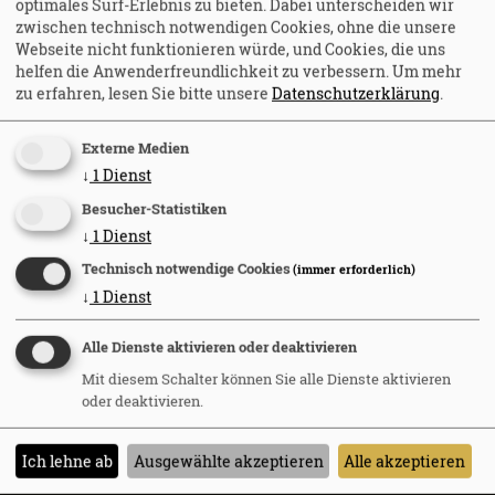
optimales Surf-Erlebnis zu bieten. Dabei unterscheiden wir
zwischen technisch notwendigen Cookies, ohne die unsere
Webseite nicht funktionieren würde, und Cookies, die uns
Newsletter abonnieren
helfen die Anwenderfreundlichkeit zu verbessern.
Um mehr
zu erfahren, lesen Sie bitte unsere
Datenschutzerklärung
.
Diesen Artikel weiterempfehlen
Externe Medien
↓
1
Dienst
Besucher-Statistiken
Sicherer Umgang mit Karte und PIN
↓
1
Dienst
Die PIN im Kopf ist der beste Schutz fürs Konto!
Technisch notwendige Cookies
(immer erforderlich)
Sicherer Umgang mit der Karte
↓
1
Dienst
Shoulder Surfing
Alle Dienste aktivieren oder deaktivieren
Mit diesem Schalter können Sie alle Dienste aktivieren
oder deaktivieren.
Ich lehne ab
Ausgewählte akzeptieren
Alle akzeptieren