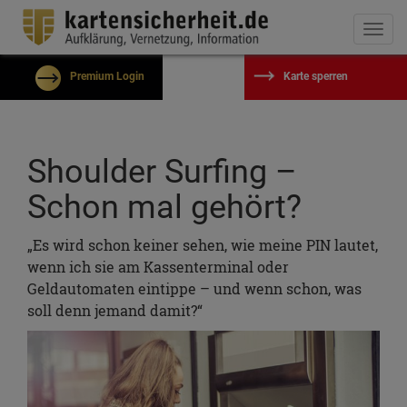
Togg
navi
Premium Login
Karte sperren
Benutzername
Shoulder Surfing –
Passwort
Schon mal gehört?
Eingeloggt bleiben?
„Es wird schon keiner sehen, wie meine PIN lautet,
wenn ich sie am Kassenterminal oder
Passwort vergessen?
Geldautomaten eintippe – und wenn schon, was
Kostenlos registrieren
soll denn jemand damit?“
Einloggen