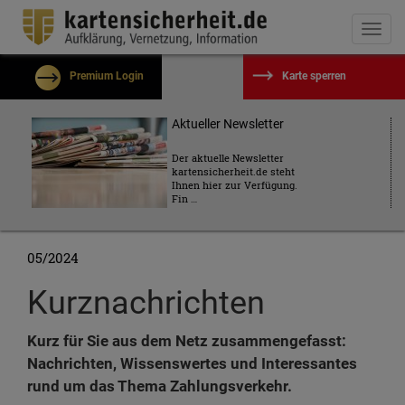
Togg
navi
Premium Login
Karte sperren
Benutzername
Aktueller Newsletter
Der aktuelle Newsletter
kartensicherheit.de steht
Passwort
Ihnen hier zur Verfügung.
Fin …
Eingeloggt bleiben?
05/2024
Passwort vergessen?
Kurznachrichten
Kostenlos registrieren
Einloggen
Kurz für Sie aus dem Netz zusammengefasst:
Nachrichten, Wissenswertes und Interessantes
rund um das Thema Zahlungsverkehr.