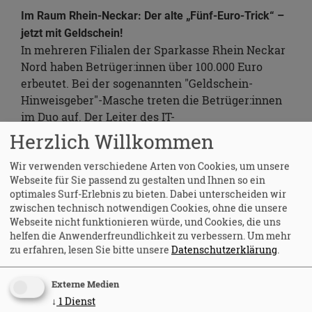
Im Raum Rhein-Neckar: Der alte „Fünf-Euro-Trick“ –
jetzt mit Geldschein!
In mehreren Filialen der Sparkasse Rhein Neckar
Nord haben Betrüger:innen über 100.000 Euro
erbeutet. Bei der sogenannten "Geldschein-
Hinweisgeber"-Masche treten die Betrüger:innen
im Duo auf. Der Leiter des IT-
Sicherheitmanagements der Sparkasse rät, das
Herzlich Willkommen
Tastenfeld bei der PIN-Eingabe grundsätzlich mit
Wir verwenden verschiedene Arten von Cookies, um unsere
der Hand abzuschirmen, sich beim Geld abheben
Webseite für Sie passend zu gestalten und Ihnen so ein
nicht ablenken zu lassen und bei ungewöhnlichen
optimales Surf-Erlebnis zu bieten. Dabei unterscheiden wir
Beobachtungen der Bank Bescheid zu geben.
zwischen technisch notwendigen Cookies, ohne die unsere
Weiterlesen
Webseite nicht funktionieren würde, und Cookies, die uns
helfen die Anwenderfreundlichkeit zu verbessern.
Um mehr
zu erfahren, lesen Sie bitte unsere
Datenschutzerklärung
.
Phishing-Angriffe: Betrüger:innen missbrauchen
Hotelbuchungsplattform Booking.com
Externe Medien
Mit auf Datendiebstahl spezialisierter Malware
↓
1
Dienst
griffen Cyberkriminelle zunächst