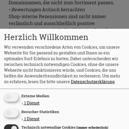
Domainnamen, die nicht zum Sortiment passen.
• Bewertungen kritisch betrachten
Shop-interne Rezensionen sind nicht immer
verlässlich und ausschließlich positive
Bewertungen untypisch. Unabhängige Portale
Herzlich Willkommen
bieten ein realistischeres Bild.
• Gütesiegel prüfen
Wir verwenden verschiedene Arten von Cookies, um unsere
Ein Logo allein garantiert keine Sicherheit. Es
Webseite für Sie passend zu gestalten und Ihnen so ein
muss anklickbar sein und direkt zum Zertifikat
optimales Surf-Erlebnis zu bieten. Dabei unterscheiden wir
zwischen technisch notwendigen Cookies, ohne die unsere
auf der Webseite des Anbieters führen.
Webseite nicht funktionieren würde, und Cookies, die uns
• Verschlüsselte Verbindung
helfen die Anwenderfreundlichkeit zu verbessern.
Um mehr
Das Schloss-Symbol und „https“ sind
zu erfahren, lesen Sie bitte unsere
Datenschutzerklärung
.
Mindeststandards für die Datenübertragung, aber
kein Beleg für die Seriosität des Online-Shops.
Externe Medien
• Kurze Online-Recherche
↓
1
Dienst
Eine Suche mit dem Shop-Namen und Begriffen
Besucher-Statistiken
wie „Betrug“ oder „Problem“ liefert oft schon in
↓
1
Dienst
kürzester Zeit wertvolle Hinweise.
Technisch notwendige Cookies
(immer erforderlich)