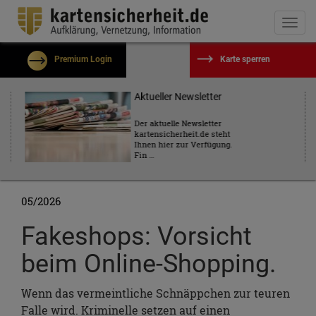
Togg
navi
Premium Login
Karte sperren
Benutzername
Aktueller Newsletter
Der aktuelle Newsletter
kartensicherheit.de steht
Passwort
Ihnen hier zur Verfügung.
Fin …
Eingeloggt bleiben?
05/2026
Passwort vergessen?
Fakeshops: Vorsicht
Kostenlos registrieren
beim Online-Shopping.
Einloggen
Wenn das vermeintliche Schnäppchen zur teuren
Falle wird. Kriminelle setzen auf einen