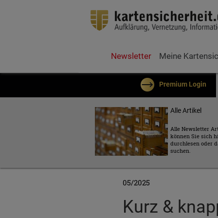
Newsletter
Meine Kartensic
Premium Login
Benutzername
Alle Artikel
Alle Newsletter Ar
können Sie sich h
Passwort
durchlesen oder 
suchen.
Eingeloggt bleiben?
05/2025
Passwort vergessen?
Kurz & knap
Einloggen
Kostenlos registrieren