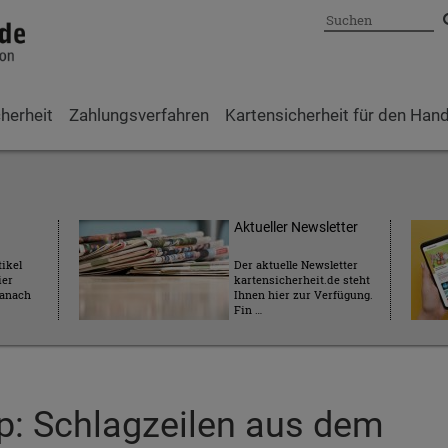
Suche
herheit
Zahlungsverfahren
Kartensicherheit für den Hand
Aktueller Newsletter
tikel
Der aktuelle Newsletter
ier
kartensicherheit.de steht
danach
Ihnen hier zur Verfügung.
Fin …
p: Schlagzeilen aus dem