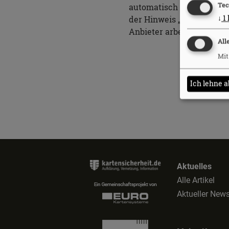
Tec
automatisch vor möglich
↓
1
der Hinweis „Vorsicht: B
Anbieter arbeiten an ähn
All
Mit
Ich lehne a
Aktuelles
Alle Artikel
Aktueller News