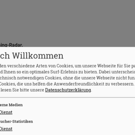
hing-Radar.
arnt die Verbraucherzentrale regelmäßig vor
ich Willkommen
MS und QR Codes. Ein aktuelles Beispiel ist eine Mail mit
en verschiedene Arten von Cookies, um unsere Webseite für Sie p
n Sie jetzt Ihren ING Zugang“. Besonders perfide: Der
d Ihnen so ein optimales Surf-Erlebnis zu bieten. Dabei unterschei
hes „Anti-Phishing-Programm“ soll Sicherheit suggerieren,
chnisch notwendigen Cookies, ohne die unsere Webseite nicht fun
etrugs.
Weiterlesen
Cookies, die uns helfen die Anwenderfreundlichkeit zu verbessern
 lesen Sie bitte unsere
Datenschutzerklärung
.
leicht gemacht.
g Punkte sammeln, ohne zusätzliche Kundenkarte: Die
erne Medien
sofort Bonusprogramme direkt beim Einkauf. Das spart Zeit
Dienst
ür mehr Komfort beim Bezahlen.
Weiterlesen
ucher-Statistiken
.
ngt Warnsystem aufs Handy
Dienst
bilfunkanbieters schützt Handynutzerinnen und -nutzer