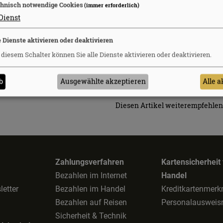
hnisch notwendige Cookies
(immer erforderlich)
en Fake-Anrufen. Bei verdächtigen Rufnummern erschein
Dienst
etrug möglich!“ auf dem Smartphone-Display. Auch andere
lichen Schutzfunktionen.
Weiterlesen
e Dienste aktivieren oder deaktivieren
 diesem Schalter können Sie alle Dienste aktivieren oder deaktivieren.
b
Ausgewählte akzeptieren
Alle 
Newsletter abonniere
Diesen Artikel weiterempfehle
Zahlungsverfahren
Kartensicherheit
Bezahlen im Internet
Handel
letter
Bezahlen im Handel
Kreditkartenmer
Bezahlen auf Reisen
Personalauswei
Sicherheit & Technik