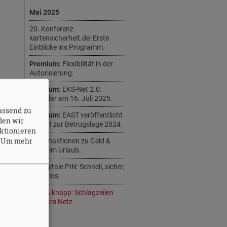
Mai 2025
20. Konferenz
kartensicherheit.de: Erste
Einblicke ins Programm.
Premium:
Flexibilität in der
Autorisierung.
Premium:
EKS-Net 2.0:
Startklar am 16. Juli 2025.
assend zu
Premium:
EAST veröffentlicht
den wir
Bericht zur Betrugslage 2024.
ktionieren
.
Um mehr
Telefonaktionen zu Geld &
Recht im Urlaub.
Die digitale PIN: Schnell, sicher,
papierlos.
Kurz & knapp: Schlagzeilen
aus dem Netz