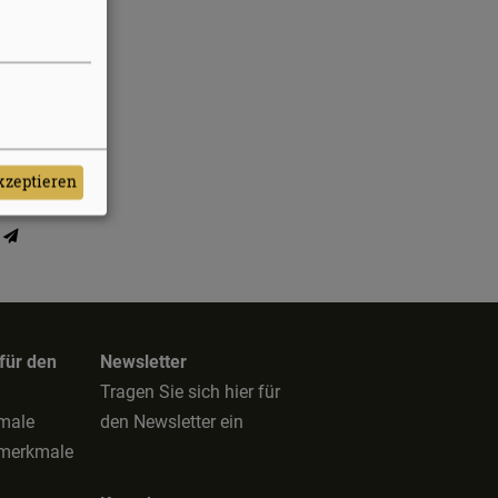
t
akzeptieren
n
n
 für den
Newsletter
Tragen Sie sich hier für
kmale
den Newsletter ein
smerkmale