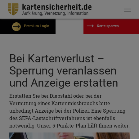
Togg
navi
Premium Login
Karte sperren
Benutzername
Bei Kartenverlust –
Passwort
Sperrung veranlassen
und Anzeige erstatten
Eingeloggt bleiben?
Passwort vergessen?
Erstatten Sie bei Diebstahl oder bei der
Vermutung eines Kartenmissbrauchs bitte
Kostenlos registrieren
unbedingt Anzeige bei der Polizei. Eine Sperrung
Einloggen
des SEPA-Lastschriftverfahrens ist ebenfalls
notwendig. Unser 5-Punkte-Plan hilft Ihnen weiter.