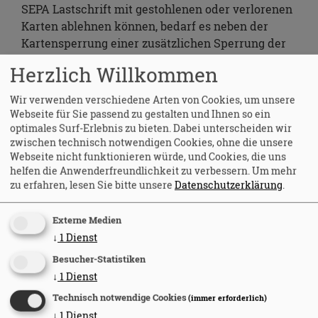
SEPA Lastschrift mit gestohlenen oder verlorenen
Karten ablehnen können, bedarf es neben der
Kartensperrung einer zusätzlichen Sperrung der
SEPA Lastschrift.
Herzlich Willkommen
Im Rahmen der Erstattung einer Anzeige, bieten
Wir verwenden verschiedene Arten von Cookies, um unsere
die Polizeibehörden bei den örtlichen
Webseite für Sie passend zu gestalten und Ihnen so ein
Polizeidienststellen in Deutschland auf Wunsch
optimales Surf-Erlebnis zu bieten. Dabei unterscheiden wir
des Anzeigenstellers die zusätzliche Erfassung
zwischen technisch notwendigen Cookies, ohne die unsere
einer sog. „KUNO-Meldung“ an. Hierzu werden die
Webseite nicht funktionieren würde, und Cookies, die uns
KUNO-relevanten Kontodaten (IBAN und wenn
helfen die Anwenderfreundlichkeit zu verbessern.
Um mehr
zu erfahren, lesen Sie bitte unsere
Datenschutzerklärung
.
bekannt Kartenfolgenummer) aufgenommen und
an die zentrale Meldestelle des EHI übermittelt.
Von dort aus werden die Daten umgehend den
Externe Medien
registrierten KUNO-Empfänger:innen zur
↓
1
Dienst
Verfügung gestellt. So kann ein weiterer
Besucher-Statistiken
Missbrauch verhindert werden!
↓
1
Dienst
Technisch notwendige Cookies
(immer erforderlich)
KUNO - Kriminalitätsbekämpfung im unbaren
↓
1
Dienst