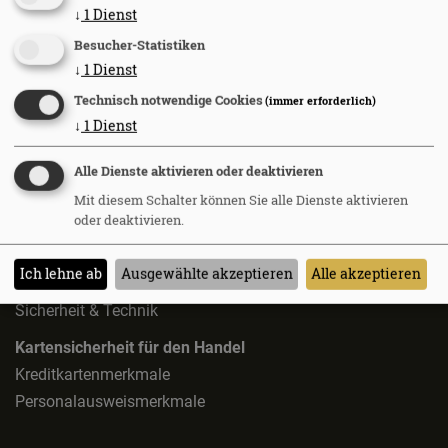
Karte sperren
↓
1
Dienst
Social Engineering
Besucher-Statistiken
Sicherer Umgang mit Karte und PIN
↓
1
Dienst
Diebstahl, Manipulation am Geldautomaten
Technisch notwendige Cookies
(immer erforderlich)
Legitimationsverfahren
↓
1
Dienst
Gerichtsurteile
Alle Dienste aktivieren oder deaktivieren
Mit diesem Schalter können Sie alle Dienste aktivieren
Zahlungsverfahren
oder deaktivieren.
Bezahlen im Internet
Bezahlen im Handel
Ich lehne ab
Ausgewählte akzeptieren
Alle akzeptieren
Bezahlen auf Reisen
Sicherheit & Technik
Kartensicherheit für den Handel
Kreditkartenmerkmale
Personalausweismerkmale