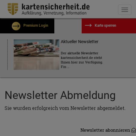
Togg
navi
Premium Login
Karte sperren
Benutzername
Aktueller Newsletter
Der aktuelle Newsletter
kartensicherheit.de steht
Passwort
Ihnen hier zur Verfügung.
Fin …
Eingeloggt bleiben?
Passwort vergessen?
Newsletter Abmeldung
Kostenlos registrieren
Sie wurden erfolgreich vom Newsletter abgemeldet.
Einloggen
Newsletter abonnieren