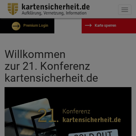
Togg
navi
Premium Login
Karte sperren
Benutzername
Willkommen
Passwort
zur 21. Konferenz
kartensicherheit.de
Eingeloggt bleiben?
Passwort vergessen?
Kostenlos registrieren
Einloggen