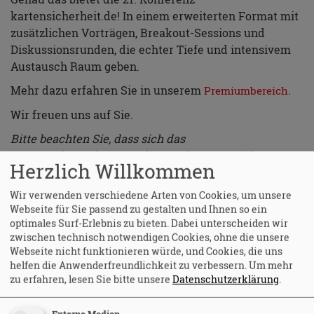
kartensicherheit.de! In einem erweiterten Format mit
zusätzlichen Vorträgen, Breakout-Sessions und
Diskussionsrunden, die echter Tiefe und intensivem
Austausch Raum geben.
Mehr dazu erfahren Sie in unserem
.
Premiumbereich
Wir freuen uns auf Sie.
Bitte beachten Sie, dass sich das
Veranstaltungskonzept der Konferenz gezielt an
Herzlich Willkommen
Institutsvertreterinnen und Institutsvertreter, an
Mitarbeiterinnen und Mitarbeiter der
Wir verwenden verschiedene Arten von Cookies, um unsere
Zahlungskartenbranche richtet – insbesondere an die
Webseite für Sie passend zu gestalten und Ihnen so ein
Präventions- und Betrugsbearbeitungsstellen – sowie
optimales Surf-Erlebnis zu bieten. Dabei unterscheiden wir
zwischen technisch notwendigen Cookies, ohne die unsere
an Strafverfolgungsbehörden.
Webseite nicht funktionieren würde, und Cookies, die uns
helfen die Anwenderfreundlichkeit zu verbessern.
Um mehr
zu erfahren, lesen Sie bitte unsere
Datenschutzerklärung
.