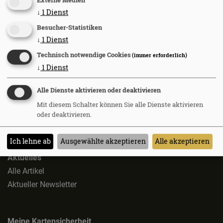
Newsletter abonnieren
Externe Medien
↓
1
Dienst
Diesen Artikel weiterempfehlen
Besucher-Statistiken
↓
1
Dienst
Technisch notwendige Cookies
(immer erforderlich)
↓
1
Dienst
Alle Dienste aktivieren oder deaktivieren
Mit diesem Schalter können Sie alle Dienste aktivieren
oder deaktivieren.
Ich lehne ab
Ausgewählte akzeptieren
Alle akzeptieren
Aktuelles
Alle Artikel
Aktueller Newsletter
Meine Kartensicherheit